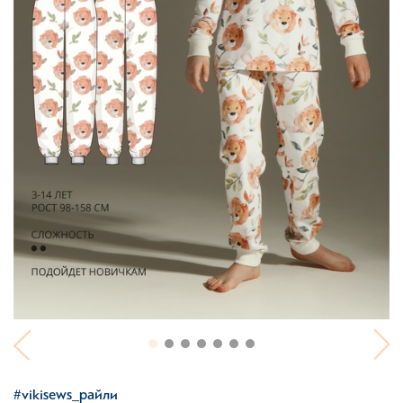
#vikisews_райли