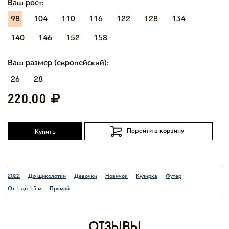
Ваш рост:
98
104
110
116
122
128
134
140
146
152
158
Ваш размер (европейский):
26
28
220,00
Перейти в корзину
Купить
2022
До щиколотки
Девочки
Новичок
Кулирка
Футер
От 1 до 1,5 м
Прямой
отзывы