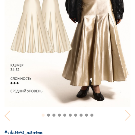
#vikisews_жанель