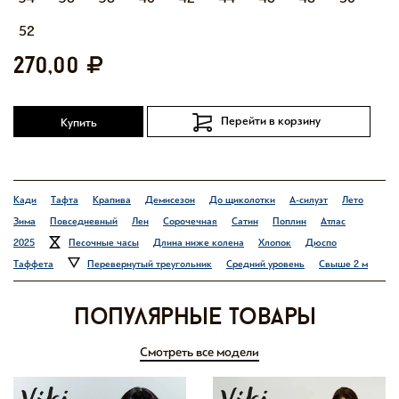
52
270,00
Перейти в корзину
Купить
Кади
Тафта
Крапива
Демисезон
До щиколотки
А-силуэт
Лето
Зима
Повседневный
Лен
Сорочечная
Сатин
Поплин
Атлас
2025
Песочные часы
Длина ниже колена
Хлопок
Дюспо
Таффета
Перевернутый треугольник
Средний уровень
Свыше 2 м
Популярные товары
Смотреть все модели