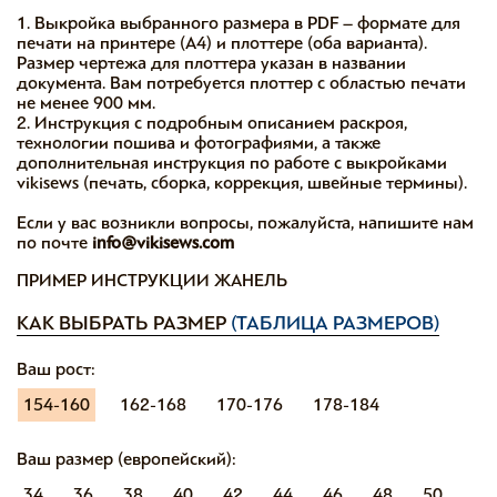
1. Выкройка выбранного размера в PDF – формате для
печати на принтере (А4) и плоттере (оба варианта).
Размер чертежа для плоттера указан в названии
документа. Вам потребуется плоттер с областью печати
не менее 900 мм.
2. Инструкция с подробным описанием раскроя,
технологии пошива и фотографиями, а также
дополнительная инструкция по работе с выкройками
vikisews (печать, сборка, коррекция, швейные термины).
Если у вас возникли вопросы, пожалуйста, напишите нам
по почте
info@vikisews.com
ПРИМЕР ИНСТРУКЦИИ ЖАНЕЛЬ
КАК ВЫБРАТЬ РАЗМЕР
(ТАБЛИЦА РАЗМЕРОВ)
Ваш рост:
154-160
162-168
170-176
178-184
Ваш размер (европейский):
34
36
38
40
42
44
46
48
50