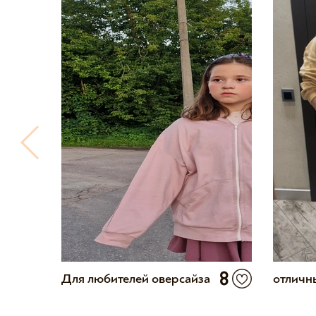
7
8
Для любителей оверсайза
отличн