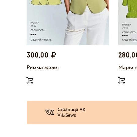
300,00
280,
Римма жилет
Марьян
Страница VK
VikiSews