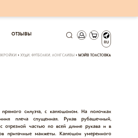
отзывы
RU
ыкройки
>
худи, футболки, лонгсливы
>
мэйв толстовка
 прямого силуэта, с капюшоном. На полочках
иния плеча спущенная. Рукав рубашечный,
 с отрезной частью по всей длине рукава и в
вов притачные манжеты. Капюшон умеренного