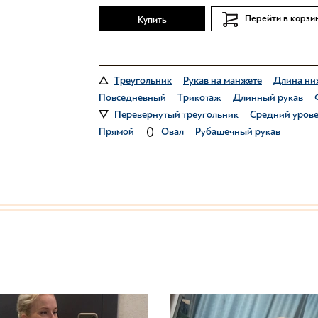
Перейти в корзи
Купить
Треугольник
Рукав на манжете
Длина ни
Повседневный
Трикотаж
Длинный рукав
Перевернутый треугольник
Средний уров
Прямой
Овал
Рубашечный рукав