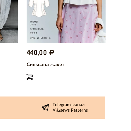
440,00
440,
Сильвана жакет
Милетт
Telegram-канал
Vikisews Patterns