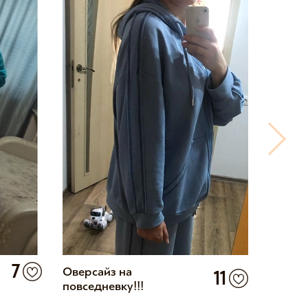
7
Оверсайз на
Разрыв
11
повседневку!!!