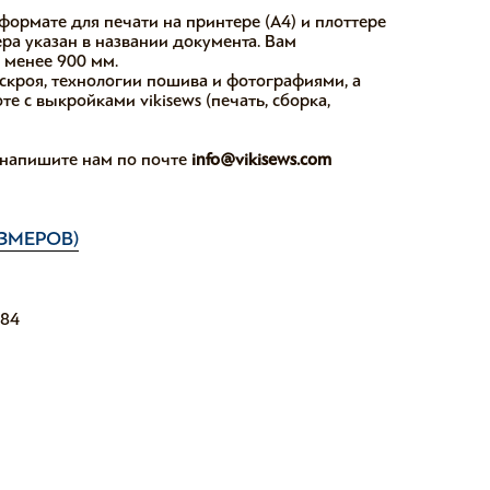
формате для печати на принтере (А4) и плоттере
ера указан в названии документа. Вам
е менее 900 мм.
скроя, технологии пошива и фотографиями, а
е с выкройками vikisews (печать, сборка,
, напишите нам по почте
info@vikisews.com
ЗМЕРОВ)
184