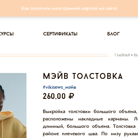
Как оплатить иностранной картой на сайте
курсы
сертификаты
блог
главная
>
в
мэйв толстовка
#vikisews_мэйв
260,00
Выкройка толстовки большого объема,
расположены накладные карманы. Л
длинный, большого объема. Толстовка
районе плечевого шва. По низу рука