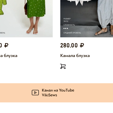
00
280,00
а блузка
Камала блузка
Канал на YouTube
VikiSews