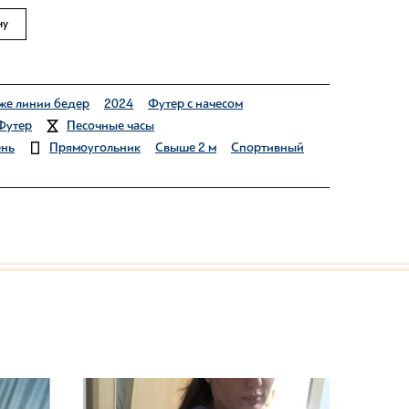
ну
же линии бедер
2024
Футер с начесом
Футер
Песочные часы
ень
Прямоугольник
Свыше 2 м
Спортивный