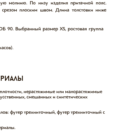
ную молнию. По низу изделия притачной пояс.
м срезом плоским швом. Длина толстовки ниже
 ОБ 90. Выбранный размер XS, ростовая группа
асов).
ериалы
 плотности, нерастяжимые или малорастяжимые
кусственных, смешанных и синтетических
ов: футер трехниточный, футер трехниточный с
ериалы.