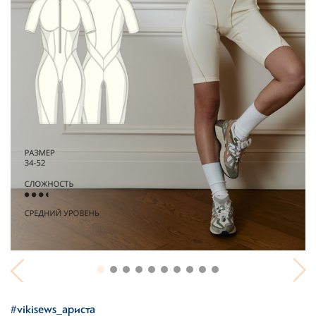
#vikisews_ариста