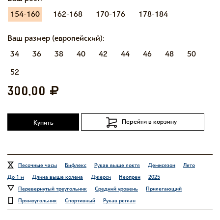
154-160
162-168
170-176
178-184
Ваш размер (европейский):
34
36
38
40
42
44
46
48
50
52
300,00
Перейти в корзину
Купить
Песочные часы
Бифлекс
Рукав выше локтя
Демисезон
Лето
До 1 м
Длина выше колена
Джерси
Неопрен
2025
Перевернутый треугольник
Средний уровень
Прилегающий
Прямоугольник
Спортивный
Рукав реглан