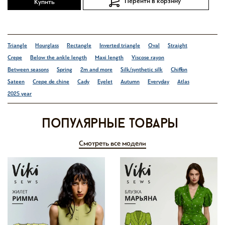
Перейти в корзину
Купить
Triangle
Hourglass
Rectangle
Inverted triangle
Oval
Straight
Crepe
Below the ankle length
Maxi length
Viscose rayon
Between seasons
Spring
2m and more
Silk/synthetic silk
Chiffon
Sateen
Crepe de chine
Cady
Eyelet
Autumn
Everyday
Atlas
2025 year
Популярные товары
Смотреть все модели