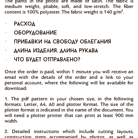
The pants in the photo are made of satin. The fabric is
medium weight, pliable, soft, and low-stretch. The fiber
content is 100% polyester. The fabric weight is 140 g/m².
+
расход
+
оборудование
+
прибавки на свободу облегания
+
длина изделия, длина рукава
-
что будет отправлено?
Once the order is paid, within 1 minute you will receive an
email with the details of the order and a link to your
personal account, where the following will be available for
download:
1. The pdf pattern in your chosen size, in the following
formats: Letter, A4, A0 and plotter format. The size of the
plotter format is indicated in the name of the document. You
will need a plotter printer that can print at least 900 mm
width.
2. Detailed instructions which include cutting layouts,
construction steps accompanied by photos, as well as