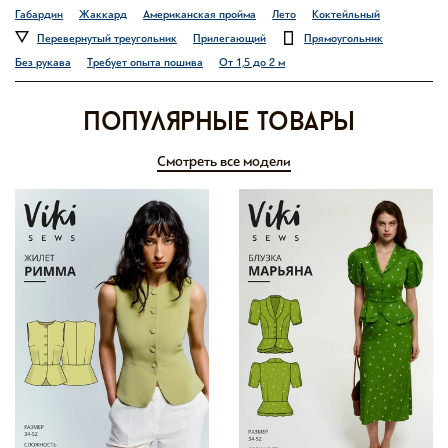
Габардин
Жаккард
Американская пройма
Лето
Коктейльный
Перевернутый треугольник
Прилегающий
Прямоугольник
Без рукава
Требует опыта пошива
От 1,5 до 2 м
Популярные товары
Смотреть все модели