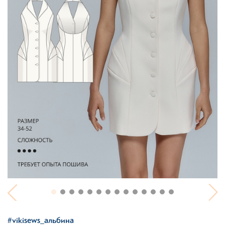
#vikisews_альбина