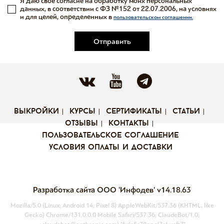
Я даю свое согласие на обработку моих персональных
данных, в соответствии с ФЗ №152 от 22.07.2006, на условиях
и для целей, определенных в
пользовательском соглашении.
Отправить
выкройки
курсы
сертификаты
статьи
отзывы
контакты
пользовательское соглашение
условия оплаты и доставки
Разработка сайта ООО 'Инфодев'
v14.18.63
Mozilla/5.0 (Linux; Android 14; Pixel 8) AppleWebKit/537.36 (KHTML, like
Gecko) Chrome/131.0.0.0 Mobile Safari/537.36; ClaudeBot/1.0;