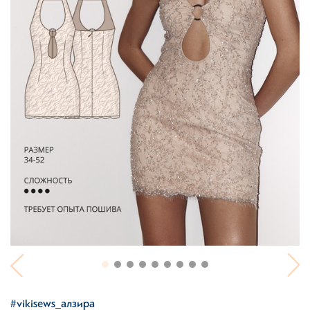
#vikisews_алзира