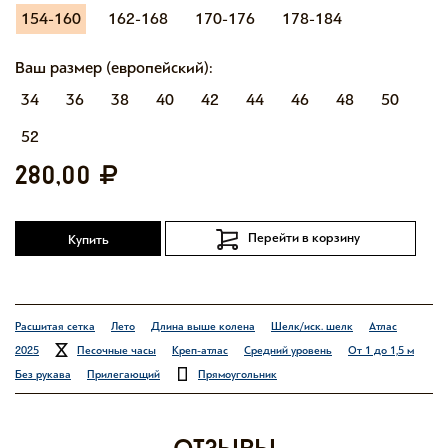
154-160
162-168
170-176
178-184
Ваш размер (европейский):
34
36
38
40
42
44
46
48
50
52
280,00
Перейти в корзину
Купить
Расшитая сетка
Лето
Длина выше колена
Шелк/иск. шелк
Атлас
2025
Песочные часы
Креп-атлас
Средний уровень
От 1 до 1,5 м
Без рукава
Прилегающий
Прямоугольник