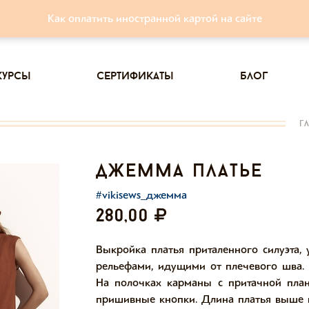
Как оплатить иностранной картой на сайте
курсы
сертификаты
блог
г
джемма платье
#vikisews_джемма
280,00
Выкройка платья приталенного силуэта,
рельефами, идущими от плечевого шва.
На полочках карманы с притачной план
пришивные кнопки. Длина платья выше 