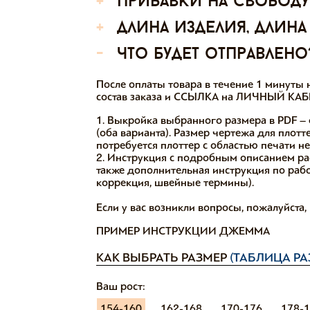
+
прибавки на свободу
+
длина изделия, длина
-
что будет отправлено
После оплаты товара в течение 1 минут
состав заказа и ССЫЛКА на ЛИЧНЫЙ КАБИ
1. Выкройка выбранного размера в PDF – 
(оба варианта). Размер чертежа для плотт
потребуется плоттер с областью печати н
2. Инструкция с подробным описанием ра
также дополнительная инструкция по работ
коррекция, швейные термины).
Если у вас возникли вопросы, пожалуйста
ПРИМЕР ИНСТРУКЦИИ ДЖЕММА
КАК ВЫБРАТЬ РАЗМЕР
(ТАБЛИЦА РА
Ваш рост:
154-160
162-168
170-176
178-