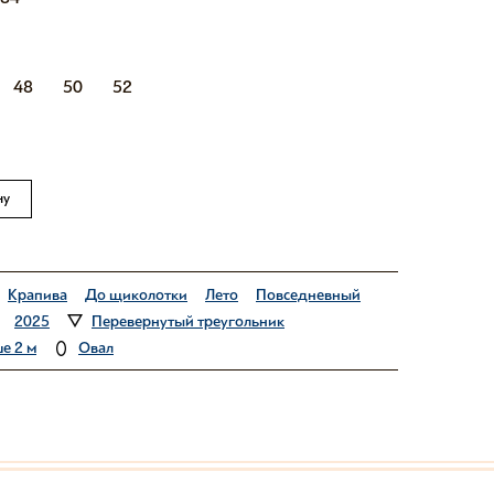
48
50
52
ну
Крапива
До щиколотки
Лето
Повседневный
2025
Перевернутый треугольник
е 2 м
Овал