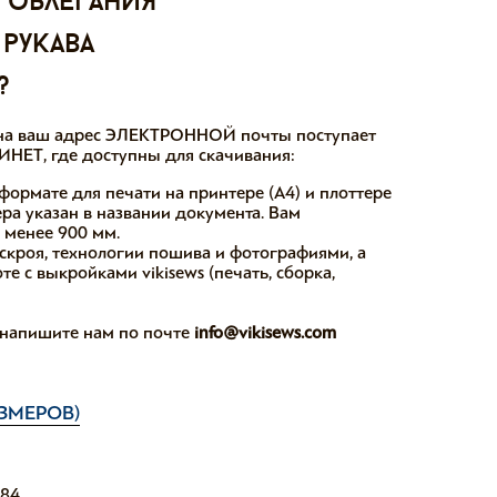
 облегания
 рукава
?
ы на ваш адрес ЭЛЕКТРОННОЙ почты поступает
НЕТ, где доступны для скачивания:
формате для печати на принтере (А4) и плоттере
ера указан в названии документа. Вам
е менее 900 мм.
скроя, технологии пошива и фотографиями, а
е с выкройками vikisews (печать, сборка,
, напишите нам по почте
info@vikisews.com
ЗМЕРОВ)
184