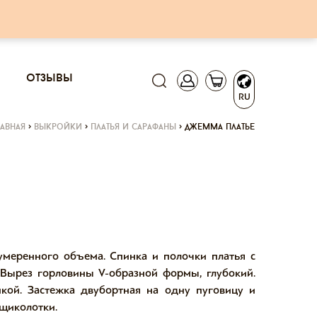
отзывы
RU
лавная
>
выкройки
>
платья и сарафаны
>
джемма платье
 умеренного объема. Спинка и полочки платья с
 Вырез горловины V-образной формы, глубокий.
кой. Застежка двубортная на одну пуговицу и
щиколотки.