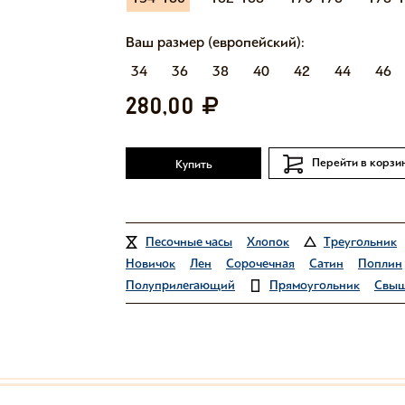
Ваш размер (европейский):
34
36
38
40
42
44
46
280,00
Перейти в корзи
Купить
Песочные часы
Хлопок
Треугольник
Новичок
Лен
Сорочечная
Сатин
Поплин
Полуприлегающий
Прямоугольник
Свыш