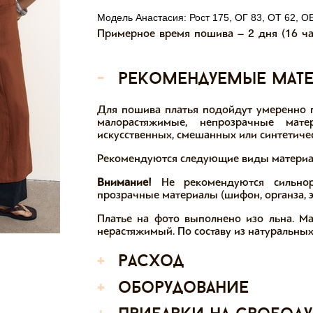
Модель Анастасия: Рост 175, ОГ 83, ОТ 62, О
Примерное время пошива – 2 дня (16 ча
-
рекомендуемые мат
Для пошива платья подойдут умеренно п
малорастяжимые, непрозрачные мате
искусственных, смешанных или синтетиче
Рекомендуются следующие виды материалов
Внимание!
Не рекомендуются сильнор
прозрачные материалы (шифон, органза, э
Платье на фото выполнено изо льна. Ма
нерастяжимый. По составу из натуральных 
+
расход
+
оборудование