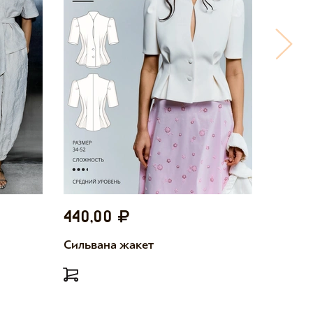
440,00
440,
Сильвана жакет
Милетт