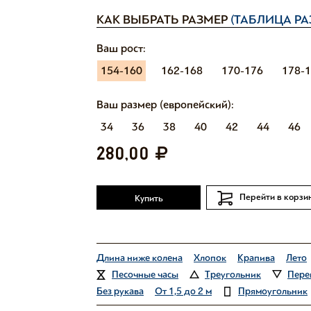
КАК ВЫБРАТЬ РАЗМЕР
(ТАБЛИЦА РА
Ваш рост:
154-160
162-168
170-176
178-
Ваш размер (европейский):
34
36
38
40
42
44
46
280,00
Перейти в корзи
Купить
Длина ниже колена
Хлопок
Крапива
Лето
Песочные часы
Треугольник
Пере
Без рукава
От 1,5 до 2 м
Прямоугольник