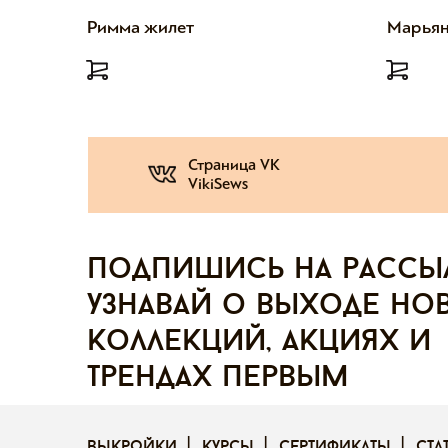
Римма жилет
Марьян
Страница VK
VikiSews
Подпишись на рассы
узнавай о выходе но
коллекций, акциях и
трендах первым
выкройки
курсы
сертификаты
ста