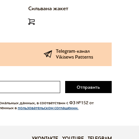
Сильвана жакет
Милетт
Telegram-канал
Vikisews Patterns
Отправить
сональных данных, в соответствии с ФЗ №152 от
еленных в
пользовательском соглашении.
vkontakte
youtube
telegram