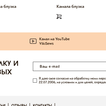
а блузка
Камала блузка
Канал на YouTube
VikiSews
лку и
вых
Я даю свое согласие на обработку моих пер
22.07.2006, на условиях и для целей, опред
тьи
отзывы
контакты