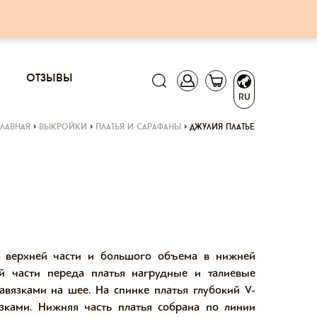
отзывы
RU
главная
>
выкройки
>
платья и сарафаны
>
джулия платье
 верхней части и большого объема в нижней
ней части переда платья нагрудные и талиевые
авязками на шее. На спинке платья глубокий V-
зками. Нижняя часть платья собрана по линии