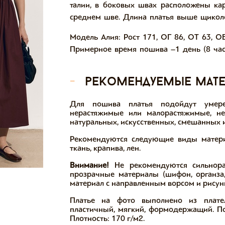
талии, в боковых швах расположены ка
среднем шве. Длина платья выше щикол
Модель Алия: Рост 171, ОГ 86, ОТ 63, О
Примерное время пошива –1 день (8 час
-
рекомендуемые мат
Для пошива платья подойдут умере
нерастяжимые или малорастяжимые, не
натуральных, искусственных, смешанных и
Рекомендуются следующие виды материа
ткань, крапива, лен.
Внимание!
Не рекомендуются сильнора
прозрачные материалы (шифон, органза,
материал с направленным ворсом и рисун
Платье на фото выполнено из плател
пластичный, мягкий, формодержащий. По
Плотность: 170 г/м2.