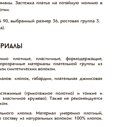
рманы. Застежка платья на потайную молнию в
отки.
Б 90, выбранный размер 36, ростовая группа 3.
а).
ериалы
нно плотные, пластичные, формодержащие,
прозрачные материалы плательной группы из
ли синтетических волокон.
лов: хлопок, габардин, плательная джинсовая
стяжимые (трикотажное полотно) и тонкие и
 эластичное кружево). Также не рекомендуется
ком.
ьного хлопка. Материал умеренно плотный,
 составу из натуральных волокон: 100% хлопок.