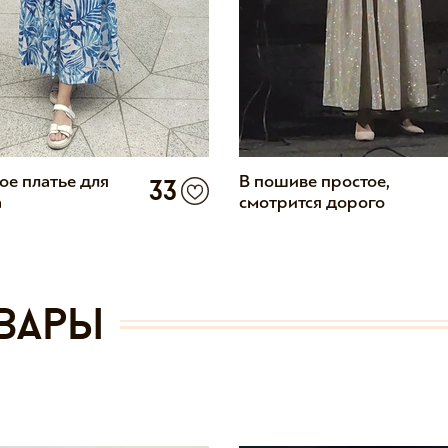
ое платье для
В пошиве простое,
33
а
смотрится дорого
вары