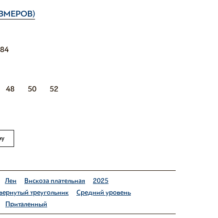
ЗМЕРОВ)
184
48
50
52
ну
Лен
Вискоза плательная
2025
вернутый треугольник
Средний уровень
Приталенный