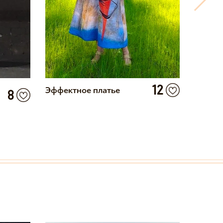
12
Эффектное платье
Классн
8