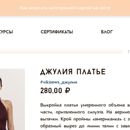
Как оплатить иностранной картой на сайте
курсы
сертификаты
блог
джулия платье
#vikisews_джулия
280,00
Выкройка платья умеренного объема в
части, приталенного силуэта. На верх
вытачки. Крой проймы «американка» с з
образный вырез до линии талии с завя