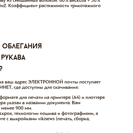
аву из смешанных волокон: 60% вискоза + 30%
 г/м2. Коэффициент растяжимости трикотажного
 облегания
 рукава
?
ы на ваш адрес ЭЛЕКТРОННОЙ почты поступает
НЕТ, где доступны для скачивания:
формате для печати на принтере (А4) и плоттере
ера указан в названии документа. Вам
е менее 900 мм.
скроя, технологии пошива и фотографиями, а
е с выкройками vikisews (печать, сборка,