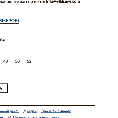
, напишите нам по почте
info@vikisews.com
ЗМЕРОВ)
184
48
50
52
ну
нный рукав
Джерси
Трикотаж "лапша"
ди
Перевернутый треугольник