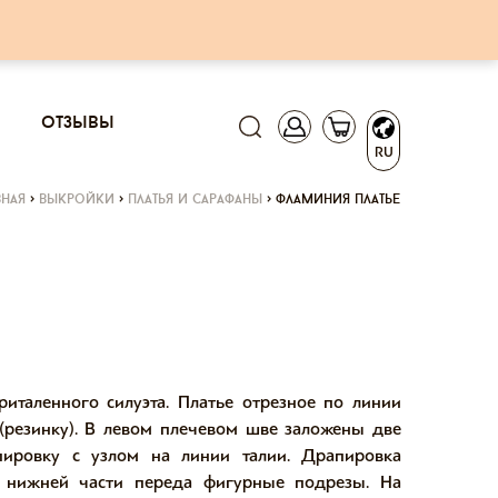
отзывы
RU
вная
>
выкройки
>
платья и сарафаны
>
фламиния платье
италенного силуэта. Платье отрезное по линии
 (резинку). В левом плечевом шве заложены две
ировку с узлом на линии талии. Драпировка
 нижней части переда фигурные подрезы. На