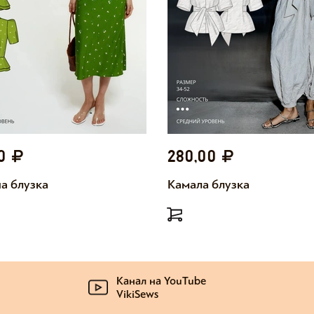
00
280,00
а блузка
Камала блузка
Канал на YouTube
VikiSews