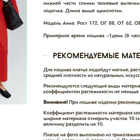
нижней части спинки талиевые вытачки
лодочка. Длина выше щиколотки.
Модель Анна: Рост 172, ОГ 88, ОТ 62, О
Примерное время пошива –1день (8 часо
-
рекомендуемые мат
Для пошива платья подойдут мягкие, рас
средней плотности из натуральных, искус
Рекомендуются следующие виды материало
коэффициентом растяжимости не меньше 1
Внимание!
При пошиве изделия рекоменду
Коэффициент растяжимости материала мож
ширине материала отмерить участок 10 см
величину разделить на 10.
Платье на фото выполнено из трикотажно