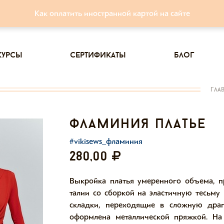
Как оплатить иностранной картой на сайте
курсы
сертификаты
блог
гла
фламиния платье
#vikisews_фламиния
280,00
Выкройка платья умеренного объема, пр
талии со сборкой на эластичную тесьму
складки, переходящие в сложную драп
оформлена металлической пряжкой. На