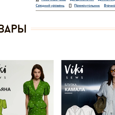
Средний уровень
Прямоугольник
Втачно
вары