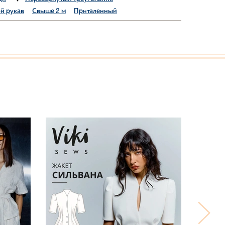
й рукав
Свыше 2 м
Приталенный