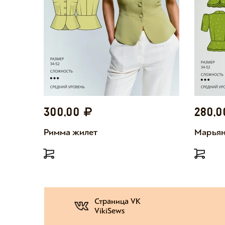
300,00
280,
Римма жилет
Марьян
Страница VK
VikiSews