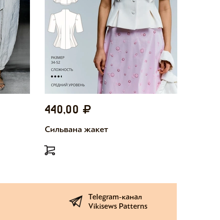
440,00
440,
Сильвана жакет
Милетт
Telegram-канал
Vikisews Patterns