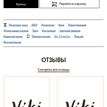
Перейти в корзину
Купить
Песочные часы
2023
Демисезон
Зима
Повседневный
Длина выше колена
Твид
Костюмная
Средний уровень
Короткий рукав
Прямоугольник
От 1,5 до 2 м
Прямой
Втачной рукав
отзывы
Смотреть все отзывы