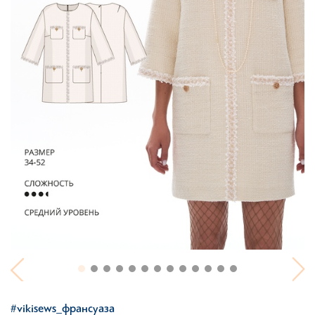
#vikisews_франсуаза