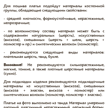
Для пошива платья подойдут материалы костюмной
группы, обладающие следующими свойствами:
- средней плотности, формоустойчивые, нерастяжимые,
непрозрачные;
- по волокнистому составу материал может быть с
содержанием натуральных (шерсть), искусственных
(вискоза), смешанных (шерсть + шелк, шерсть +
полиэстер и пр.) и синтетических волокон (полиэстер);
- рекомендуются следующие виды материалов:
плательная шерсть, твид, букле.
Внимание!
Не рекомендуются сильнорастяжимые,
мягкие, тонкие, а также плотные шерстяные материалы
(сукно).
Для подкладки изделия рекомендуются подкладочные
материалы из искусственных (вискоза), смешанных
(вискоза + эластан, вискоза + полиэстер) или
синтетических волокон (полиэстер, полиэстер + эластан).
Платье на фото выполнено из твида. Материал умеренно
плотный, пластичный, нерастяжимый, держащий форму.