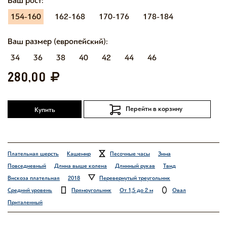
Ваш рост:
154-160
162-168
170-176
178-184
Ваш размер (европейский):
34
36
38
40
42
44
46
280,00
Перейти в корзину
Купить
Плательная шерсть
Кашемир
Песочные часы
Зима
Повседневный
Длина выше колена
Длинный рукав
Твид
Вискоза плательная
2018
Перевернутый треугольник
Средний уровень
Прямоугольник
От 1,5 до 2 м
Овал
Приталенный