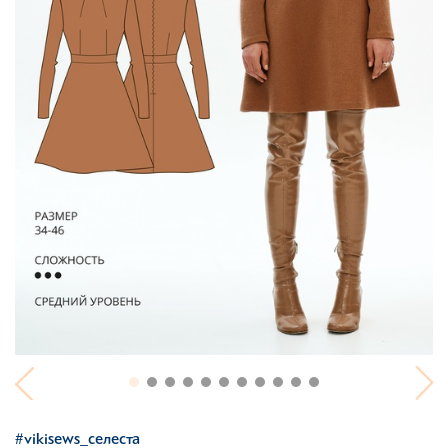
#vikisews_селеста