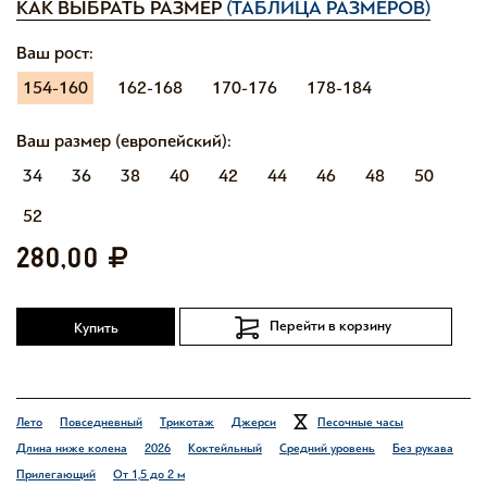
КАК ВЫБРАТЬ РАЗМЕР
(ТАБЛИЦА РАЗМЕРОВ)
Ваш рост:
154-160
162-168
170-176
178-184
Ваш размер (европейский):
34
36
38
40
42
44
46
48
50
52
280,00
Перейти в корзину
Купить
Лето
Повседневный
Трикотаж
Джерси
Песочные часы
Длина ниже колена
2026
Коктейльный
Средний уровень
Без рукава
Прилегающий
От 1,5 до 2 м