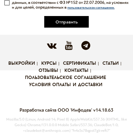
данных, в соответствии с ФЗ №152 от 22.07.2006, на условиях
и для целей, определенных в
пользовательском соглашении.
Отправить
выкройки
курсы
сертификаты
статьи
отзывы
контакты
пользовательское соглашение
условия оплаты и доставки
Разработка сайта ООО 'Инфодев'
v14.18.63
Mozilla/5.0 (Linux; Android 14; Pixel 8) AppleWebKit/537.36 (KHTML, like
Gecko) Chrome/131.0.0.0 Mobile Safari/537.36; ClaudeBot/1.0;
+claudebot@anthropic.com)
"fv4s5s78qpol7gkveft7"