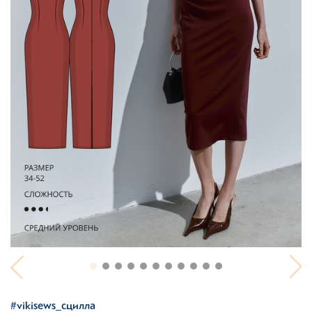
#vikisews_сцилла