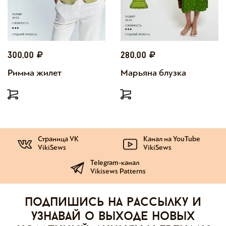
300,00
280,00
Римма жилет
Марьяна блузка
Страница VK
Канал на YouTube
VikiSews
VikiSews
Telegram-канал
Vikisews Patterns
Подпишись на рассылку и
узнавай о выходе новых