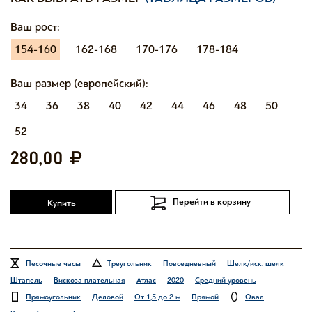
Ваш рост:
154-160
162-168
170-176
178-184
Ваш размер (европейский):
34
36
38
40
42
44
46
48
50
52
280,00
Перейти в корзину
Купить
Песочные часы
Треугольник
Повседневный
Шелк/иск. шелк
Штапель
Вискоза плательная
Атлас
2020
Средний уровень
Прямоугольник
Деловой
От 1,5 до 2 м
Прямой
Овал