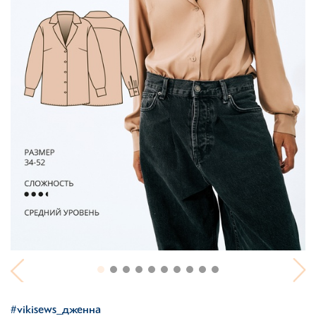
#vikisews_дженна