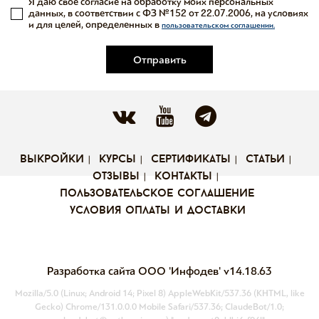
Я даю свое согласие на обработку моих персональных
данных, в соответствии с ФЗ №152 от 22.07.2006, на условиях
и для целей, определенных в
пользовательском соглашении.
Отправить
выкройки
курсы
сертификаты
статьи
отзывы
контакты
пользовательское соглашение
условия оплаты и доставки
Разработка сайта ООО 'Инфодев'
v14.18.63
Mozilla/5.0 (Linux; Android 14; Pixel 8) AppleWebKit/537.36 (KHTML, like
Gecko) Chrome/131.0.0.0 Mobile Safari/537.36; ClaudeBot/1.0;