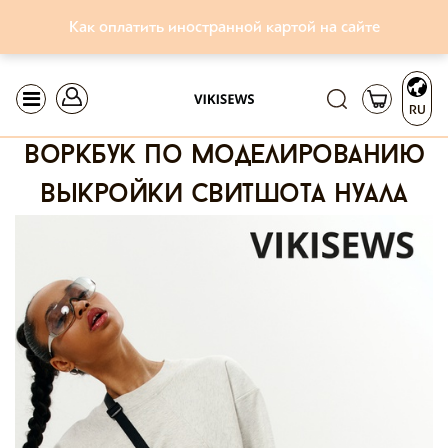
Как оплатить иностранной картой на сайте
RU
воркбук по моделированию
выкройки свитшота нуала