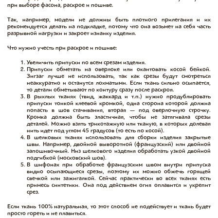
при выборе фасона, раскрое и пошиве.
Так, например, модели не должны быть плотного прилегания и их
рекомендуется делать на подкладке, потому что она возьмет на себя часть
разрывной нагрузки и закроет изнанку изделия.
Что нужно учесть при раскрое и пошиве:
Увеличить припуски по всем срезам изделия.
Припуски обметать на оверлоке или окантовать косой бейкой.
Зигзаг лучше не использовать, так как срезы будут смотреться
неаккуратно и останутся лохматыми. Если ткань сильно осыпается,
то детали обметывают по контуру сразу после раскроя.
В рыхлых тканях (твид, жаккард и т.п.) нужно продублировать
припуски тонкой клеевой кромкой, одна сторона которой должна
попасть в шов стачивания, вторая — под оверлочную строчку.
Кромка должна быть эластичная, чтобы не затягивала срезы
деталей. Можно взять трикотажную или тканую, в которых долевая
нить идет под углом 45 градусов (то есть по косой).
В шелковых тканях использовать для сборки изделия закрытые
швы. Например, двойной выворотной (французский) или двойной
запошивочный. Низ шелкового изделия обработать узкой двойной
подгибкой (московский шов).
В шифонах при обработке французским швом внутри припуска
видно осыпающиеся срезы, поэтому их можно обжечь горящей
свечкой или зажигалкой. Сейчас практически во всех тканях есть
примесь синтетики. Она под действием огня оплавится и укрепит
срез.
Если ткань 100% натуральная, то этот способ не подействует и ткань будет
просто гореть и не плавиться.