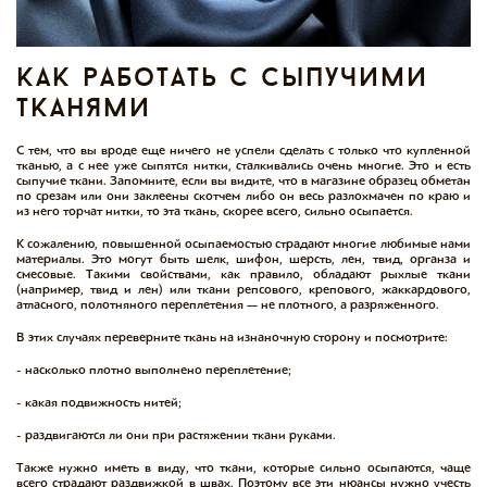
как работать с сыпучими
тканями
С тем, что вы вроде еще ничего не успели сделать с только что купленной
тканью, а с нее уже сыпятся нитки, сталкивались очень многие. Это и есть
сыпучие ткани. Запомните, если вы видите, что в магазине образец обметан
по срезам или они заклеены скотчем либо он весь разлохмачен по краю и
из него торчат нитки, то эта ткань, скорее всего, сильно осыпается.
К сожалению, повышенной осыпаемостью страдают многие любимые нами
материалы. Это могут быть шелк, шифон, шерсть, лен, твид, органза и
смесовые. Такими свойствами, как правило, обладают рыхлые ткани
(например, твид и лен) или ткани репсового, крепового, жаккардового,
атласного, полотняного переплетения — не плотного, а разряженного.
В этих случаях переверните ткань на изнаночную сторону и посмотрите:
- насколько плотно выполнено переплетение;
- какая подвижность нитей;
- раздвигаются ли они при растяжении ткани руками.
Также нужно иметь в виду, что ткани, которые сильно осыпаются, чаще
всего страдают раздвижкой в швах. Поэтому все эти нюансы нужно учесть