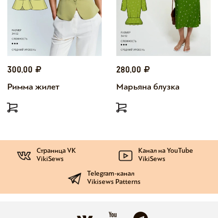
300,00
280,00
Римма жилет
Марьяна блузка
Страница VK
Канал на YouTube
VikiSews
VikiSews
Telegram-канал
Vikisews Patterns