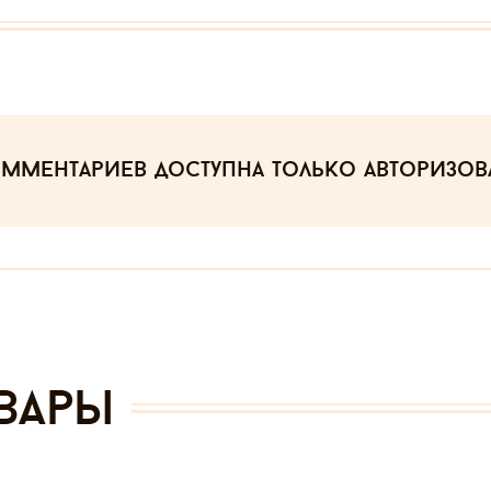
омментариев
доступна только авторизо
вары