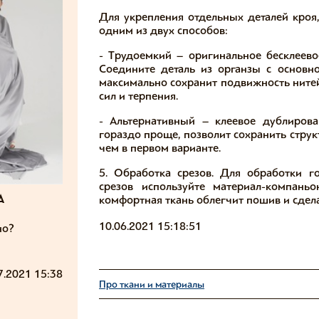
Для укрепления отдельных деталей кроя
одним из двух способов:
- Трудоемкий – оригинальное бесклеев
Соедините деталь из органзы с основ
максимально сохранит подвижность нитей 
сил и терпения.
- Альтернативный – клеевое дублиров
гораздо проще, позволит сохранить струк
чем в первом варианте. ⠀
5. Обработка срезов. Для обработки г
срезов используйте материал-компань
комфортная ткань облегчит пошив и сдела
а
10.06.2021 15:18:51
но?
7.2021 15:38
Про ткани и материалы