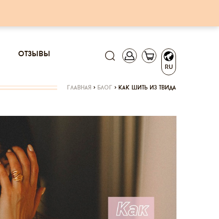
отзывы
RU
главная
>
блог
>
как шить из твида