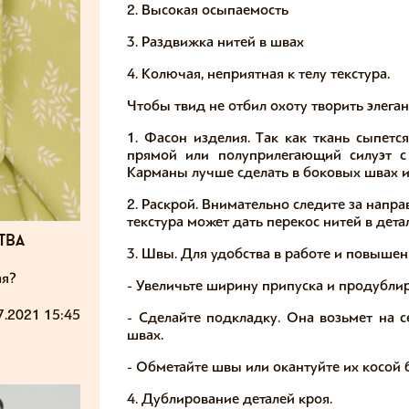
2. Высокая осыпаемость
3. Раздвижка нитей в швах
4. Колючая, неприятная к телу текстура. ⠀
Чтобы твид не отбил охоту творить элеган
1. Фасон изделия. Так как ткань сыпетс
прямой или полуприлегающий силуэт с
Карманы лучше сделать в боковых швах 
2. Раскрой. Внимательно следите за напра
текстура может дать перекос нитей в дета
тва
3. Швы. Для удобства в работе и повышен
ая?
- Увеличьте ширину припуска и продублир
7.2021 15:45
- Сделайте подкладку. Она возьмет на с
швах.
- Обметайте швы или окантуйте их косой 
4. Дублирование деталей кроя.