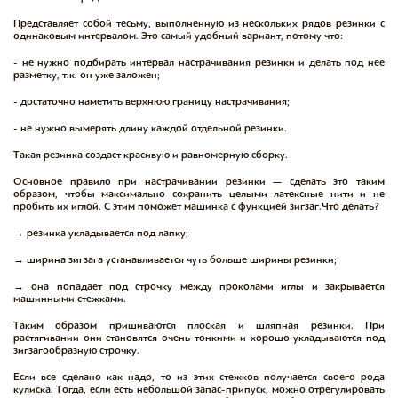
Представляет собой тесьму, выполненную из нескольких рядов резинки с
одинаковым интервалом. Это самый удобный вариант, потому что:
- не нужно подбирать интервал настрачивания резинки и делать под нее
разметку, т.к. он уже заложен;
- достаточно наметить верхнюю границу настрачивания;
- не нужно вымерять длину каждой отдельной резинки.
Такая резинка создаст красивую и равномерную сборку.
Основное правило при настрачивании резинки — сделать это таким
образом, чтобы максимально сохранить целыми латексные нити и не
пробить их иглой. С этим поможет машинка с функцией зигзаг. Что делать?
→ резинка укладывается под лапку;
→ ширина зигзага устанавливается чуть больше ширины резинки;
→ она попадает под строчку между проколами иглы и закрывается
машинными стежками.
Таким образом пришиваются плоская и шляпная резинки. При
растягивании они становятся очень тонкими и хорошо укладываются под
зигзагообразную строчку.
Если все сделано как надо, то из этих стежков получается своего рода
кулиска. Тогда, если есть небольшой запас-припуск, можно отрегулировать