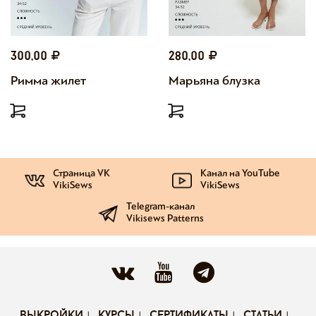
300,00
280,00
Римма жилет
Марьяна блузка
Страница VK
Канал на YouTube
VikiSews
VikiSews
Telegram-канал
Vikisews Patterns
выкройки
курсы
сертификаты
статьи