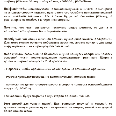
ширину резинки: затянуть потуже или, наоборот, расслабить.
Лайфхак!
Чтобы шов получался не сильно выпуклым и ничего не выпирало
на лицевую сторону изделия, нужно немного ослабить натяжение верхней
нити швейной машинки. Так стежки будут не стягивать резинку, а
равномерно ее огибать с внутренней стороны.
Помните, что если вшивается несколько рядов резинки, то длина и
натяжение всех должны быть одинаковыми.
Не забудьте, что концы шляпной резинки нужно дополнительно закрепить.
Для этого можно оставить небольшие хвостики, связать попарно два ряда
и вручную вшить их к припуску бокового шва.
Либо сделать ювелирно: по боковому шву по припуску настрочить полоску
основной ткани перпендикулярно проложенным резинкам. Ширина
детали = ширина припуска х 2. И делаем так:
- стараемся, чтобы проколы иглы не попадали на резиновые прожилки;
- строчка проходит посередине дополнительной полоски ткани;
- припуски по детали отворачиваются в сторону припуска основной детали
и идут под обметку.
Так хвостики будут закрыты с двух сторон основной тканью.
Этот способ для тонких тканей. Если материал плотный и толстый, то
дополнительную деталь нужно выкраивать из подкладочной или другой
более тонкой ткани.