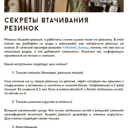
секреты втачивания
резинок
Резинки бывают разные, и работать с ними нужно тоже по-разному. В этой
статье мы разберем их виды и расскажем, как настрочить резинку на
платье. В качестве примера возьмем
#vikisews_бланш
, потому что там они в
несколько рядов, а это добавляет сложности. Конечно же, информация
применима не только к платьям.
Какие же резинки подойдут для платья?
Тонкая плоская (бельевая, резинка-тесьма)
Она похожа на ту самую резинку из детства, через которую мы прыгали с
подружками и вставляли в колготки и нижнее белье. Современная в 2 раза
тоньше. Ее ширина 2,5 мм. Если в классической 8 и более латексных нитей,
то сейчас их 4.
Тонкая шляпная (круглая в сечении)
Внешне напоминает шнур. Это пучок латексных нитей с внешней сложной
полиэфирной оплеткой. Бывает разного диаметра и степени упругости.
Для платья подойдет самая тонкая.
Многорядная