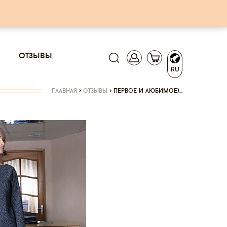
отзывы
RU
главная
>
отзывы
>
первое и любимое)...