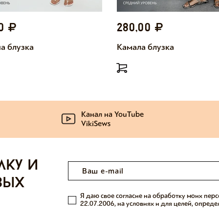
00
280,00
а блузка
Камала блузка
Канал на YouTube
VikiSews
лку и
вых
Я даю свое согласие на обработку моих пер
22.07.2006, на условиях и для целей, опред