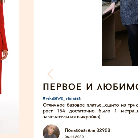
первое и любимое
#vikisews_тельма
Отличное базовое платье....сшито из тр
рост 154 достаточно было 1 метра...
замечательная выкройка)...
Пользователь 82928
06.11.2020