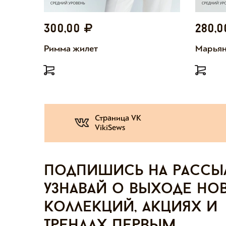
300,00
280,
Римма жилет
Марьян
Страница VK
VikiSews
Подпишись на рассы
узнавай о выходе но
коллекций, акциях и
трендах первым