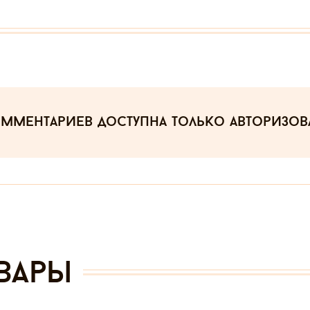
омментариев
доступна только авторизо
вары