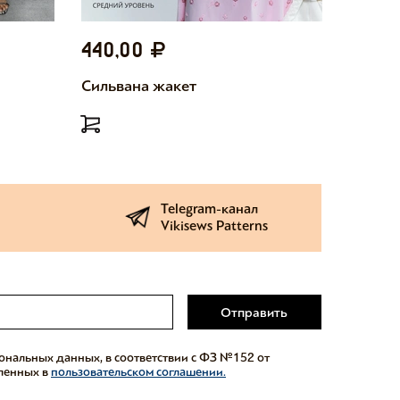
440,00
440,
Сильвана жакет
Милетт
Telegram-канал
Vikisews Patterns
Отправить
сональных данных, в соответствии с ФЗ №152 от
еленных в
пользовательском соглашении.