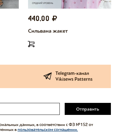
440,00
440,
Сильвана жакет
Милетт
Telegram-канал
Vikisews Patterns
Отправить
сональных данных, в соответствии с ФЗ №152 от
еленных в
пользовательском соглашении.