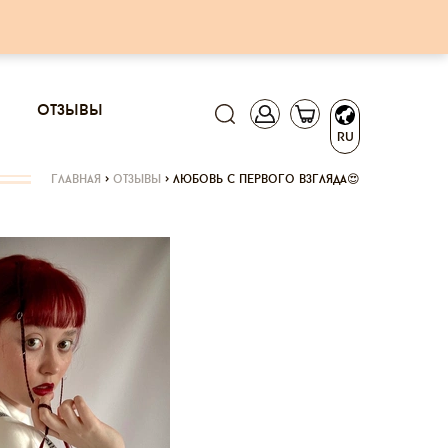
отзывы
RU
главная
>
отзывы
>
любовь с первого взгляда😍