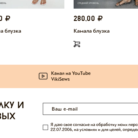
00
280,00
а блузка
Камала блузка
Канал на YouTube
VikiSews
лку и
вых
Я даю свое согласие на обработку моих пер
22.07.2006, на условиях и для целей, опред