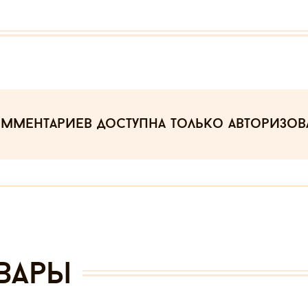
омментариев
доступна только авторизо
вары