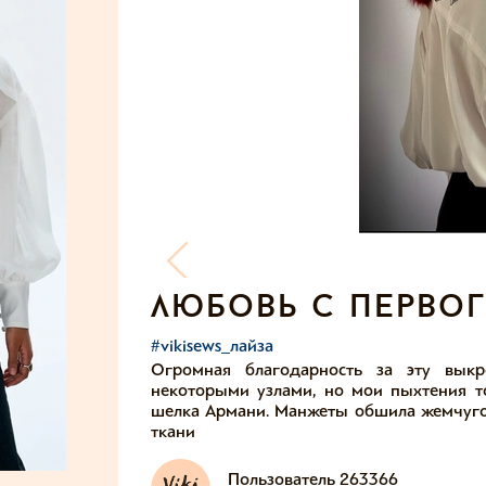
любовь с первог
#vikisews_лайза
Огромная благодарность за эту вык
некоторыми узлами, но мои пыхтения то
шелка Армани. Манжеты обшила жемчугом
ткани
Пользователь 263366