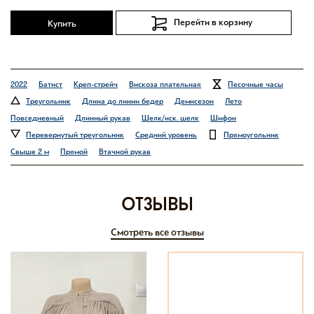
Перейти в корзину
Купить
2022
Батист
Креп-стрейч
Вискоза плательная
Песочные часы
Треугольник
Длина до линии бедер
Демисезон
Лето
Повседневный
Длинный рукав
Шелк/иск. шелк
Шифон
Перевернутый треугольник
Средний уровень
Прямоугольник
Свыше 2 м
Прямой
Втачной рукав
отзывы
Смотреть все отзывы