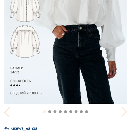
#vikisews_лайза