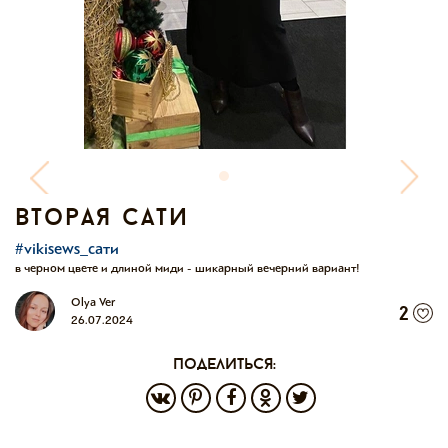
вторая сати
#vikisews_сати
в черном цвете и длиной миди - шикарный вечерний вариант!
Olya Ver
2
26.07.2024
поделиться: