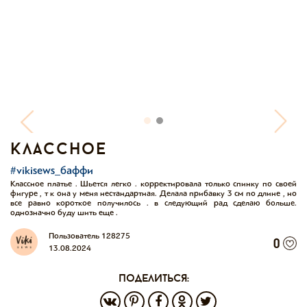
классное
#vikisews_баффи
Классное платье . Шьется легко . корректировала только спинку по своей
фигуре , т к она у меня нестандартная. Делала прибавку 3 см по длине , но
все равно короткое получилось . в следующий рад сделаю больше.
однозначно буду шить еще .
Пользователь 128275
0
13.08.2024
поделиться: