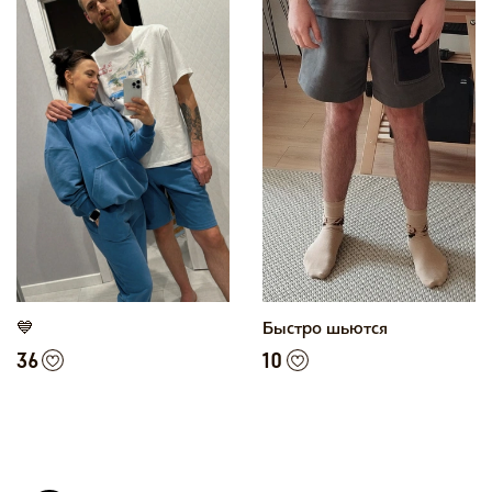
💙
Быстро шьются
36
10