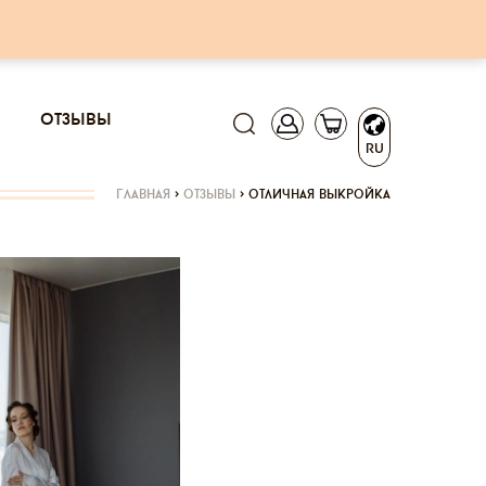
отзывы
RU
главная
>
отзывы
>
отличная выкройка