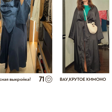
71
сная выкройка!
ВАУ,КРУТОЕ КИМОНО