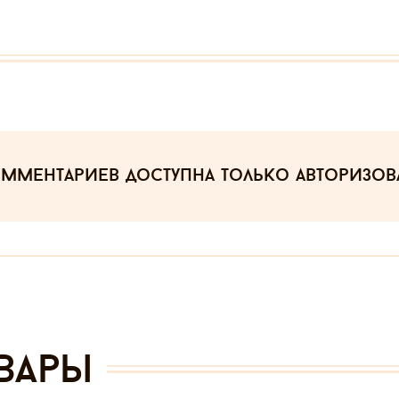
омментариев
доступна только авторизо
вары