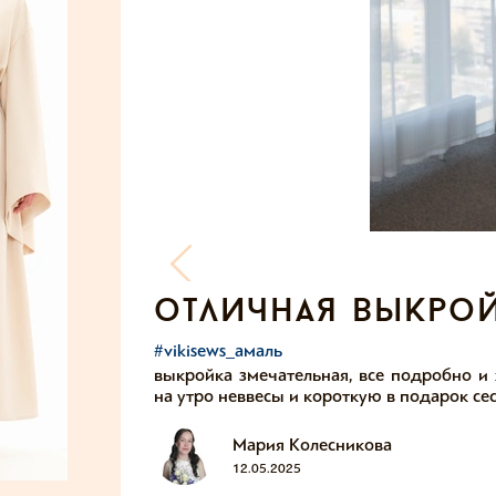
отличная выкро
#vikisews_амаль
выкройка змечательная, все подробно и
на утро неввесы и короткую в подарок се
Мария Колесникова
12.05.2025