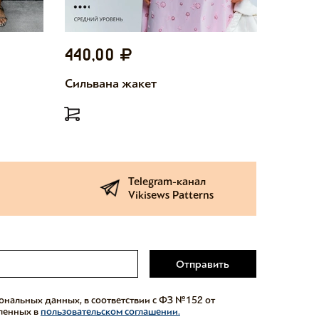
440,00
440,
Сильвана жакет
Милетт
Telegram-канал
Vikisews Patterns
Отправить
сональных данных, в соответствии с ФЗ №152 от
еленных в
пользовательском соглашении.