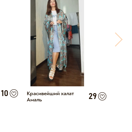
10
Красивейший халат
Красив
29
Амаль
удобны