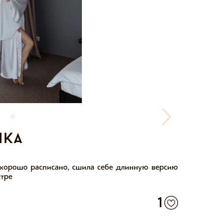
йка
 хорошо расписано, сшила себе длинную версию
стре
1