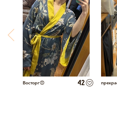
2
42
Восторг😍
прекра