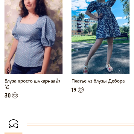
Блуза просто шикарная👍
Платье из блузы Дебора
🥰
19
30