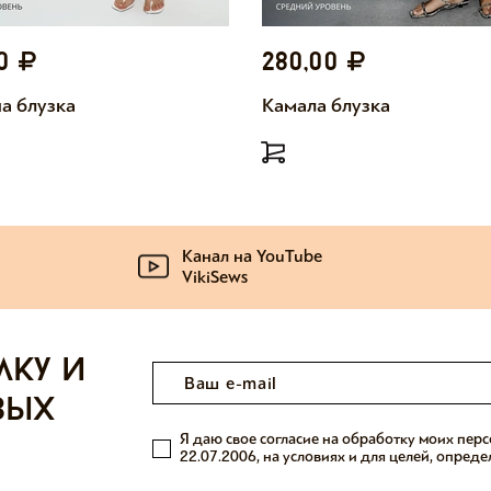
00
280,00
а блузка
Камала блузка
Канал на YouTube
VikiSews
лку и
вых
Я даю свое согласие на обработку моих пер
22.07.2006, на условиях и для целей, опред