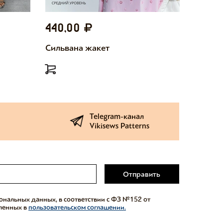
440,00
440,
Сильвана жакет
Милетт
Telegram-канал
Vikisews Patterns
Отправить
сональных данных, в соответствии с ФЗ №152 от
еленных в
пользовательском соглашении.