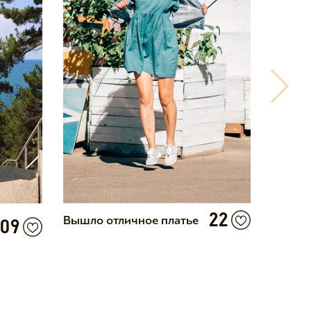
22
Вышло отличное платье
Глаза 
109