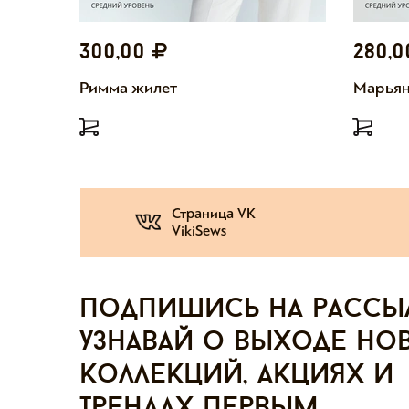
300,00
280,
Римма жилет
Марьян
Страница VK
VikiSews
Подпишись на рассы
узнавай о выходе но
коллекций, акциях и
трендах первым