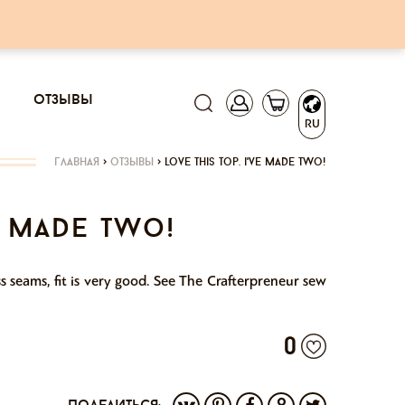
отзывы
RU
главная
>
отзывы
>
love this top. i've made two!
ve made two!
s seams, fit is very good. See The Crafterpreneur sew
0