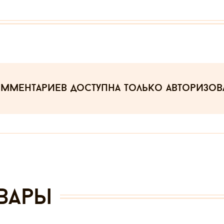
омментариев
доступна только авторизо
вары