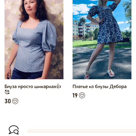
Блуза просто шикарная👍
Платье из блузы Дебора
🥰
19
30