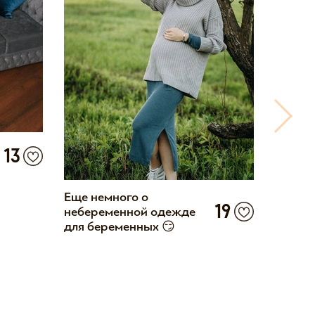
13
Еще немного о
Эффект
19
небеременной одежде
очень-
для беременных 😏