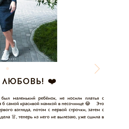
 любовь! ❤️
я был маленький ребёнок, не носили платья с
а б самой красивой мамкой в песочнице 😂 ⠀ Это
вого взгляда, потом с первой строчки, затем с
дела 👗, теперь из него не вылезаю, уже сшила в