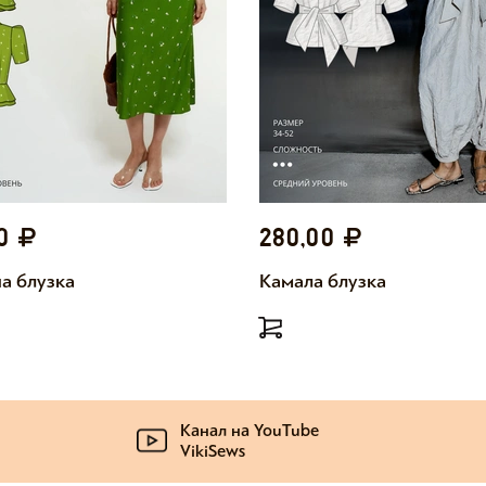
00
280,00
а блузка
Камала блузка
Канал на YouTube
VikiSews