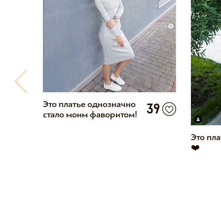
Это платье однозначно
39
стало моим фаворитом!
Это пла
❤️
8