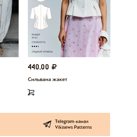
440,00
440,
Сильвана жакет
Милетт
Telegram-канал
Vikisews Patterns