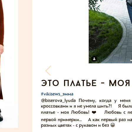
это платье - моя
#vikisews_эмма
@biserova_lyuda Почему, когда у мен
кроссовками и я не умела шить?! ⠀ Я был
платье - моя Любовь! ❤️ ⠀ Любовь с пер
первой примерки... ⠀ А как первый раз на
разных цветах - с рукавом и без 😀