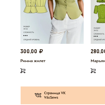
300,00
280,
Римма жилет
Марьян
Страница VK
VikiSews