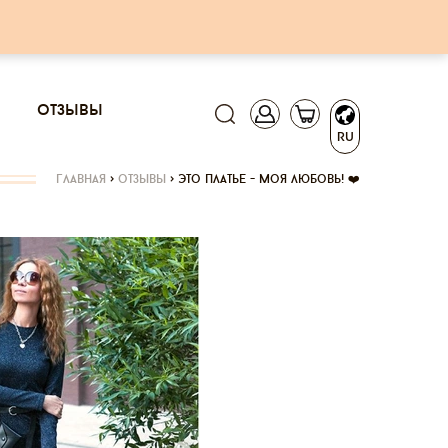
отзывы
RU
главная
>
отзывы
>
это платье - моя любовь! ❤️