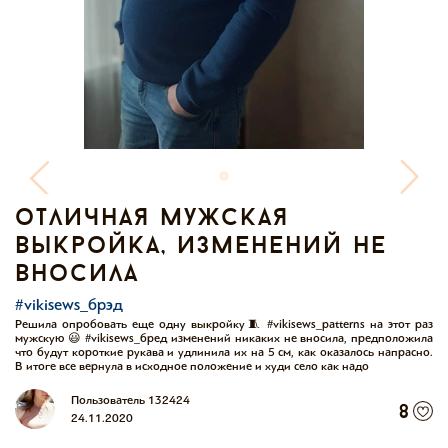
отличная мужская
выкройка, изменений не
вносила
#vikisews_брэд
Решила опробовать еще одну выкройку🧵 #vikisews_patterns на этот раз
мужскую 😃 #vikisews_бред изменений никаких не вносила, предположила
что будут короткие рукава и удлинила их на 5 см, как оказалось напрасно.
В итоге все вернула в исходное положение и худи село как надо
Пользователь 132424
8
24.11.2020