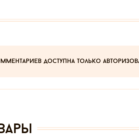
омментариев
доступна только авторизо
вары