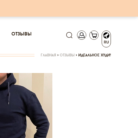
отзывы
RU
главная
>
отзывы
>
идеальное худи!