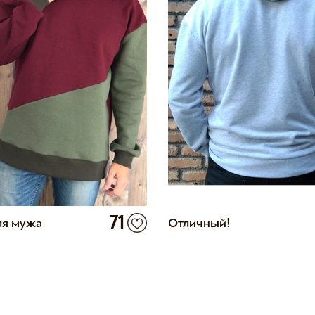
71
ля мужа
Отличный!