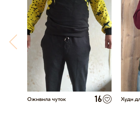
2
16
Оживила чуток
Худи д