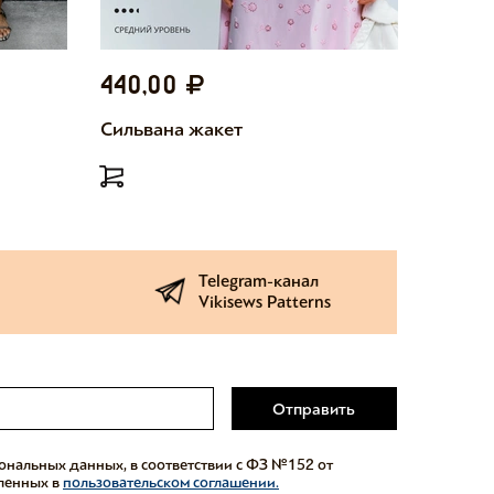
440,00
440,
Сильвана жакет
Милетт
Telegram-канал
Vikisews Patterns
Отправить
сональных данных, в соответствии с ФЗ №152 от
еленных в
пользовательском соглашении.