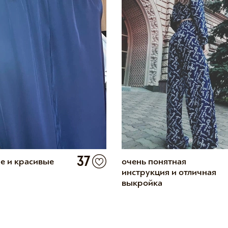
37
е и красивые
очень понятная
инструкция и отличная
выкройка