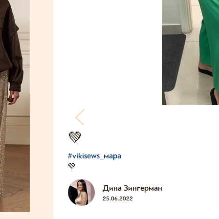
💚
#vikisews_мара
💚
Дина Зингерман
25.06.2022