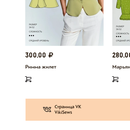
300,00
280,
Римма жилет
Марьян
Страница VK
VikiSews