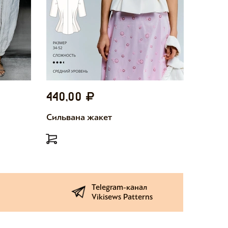
440,00
440,
Сильвана жакет
Милетт
Telegram-канал
Vikisews Patterns