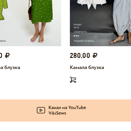
00
280,00
а блузка
Камала блузка
Канал на YouTube
VikiSews