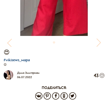
😍
#vikisews_мара
😌
Дина Зингерман
43
06.07.2022
поделиться: