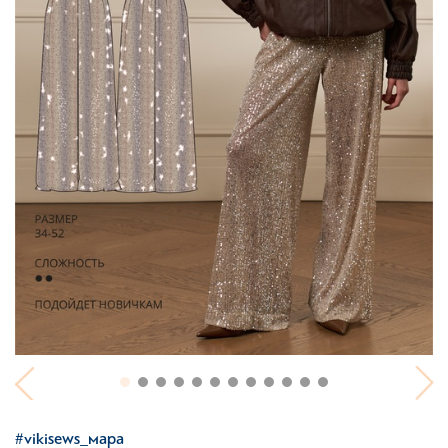
#vikisews_мара