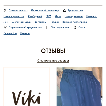
Песочные часы
Плательный полиэстер
Треугольник
Ниже щиколотки
Свободный
2021
Лето
Повседневный
Новичок
Лен
Шелк/иск. шелк
Штапель
Поплин
Вискоза плательная
Перевернутый треугольник
Прямоугольник
Овал
Свыше 2 м
Прямой
отзывы
Смотреть все отзывы