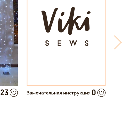
23
0
Замечательная инструкция
Прекр