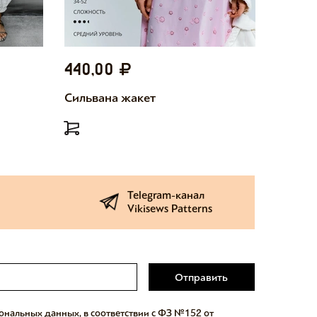
440,00
440,
Сильвана жакет
Милетт
Telegram-канал
Vikisews Patterns
Отправить
сональных данных, в соответствии с ФЗ №152 от