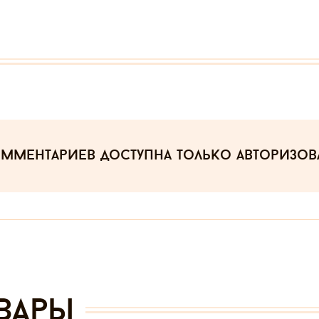
омментариев
доступна только авторизо
вары