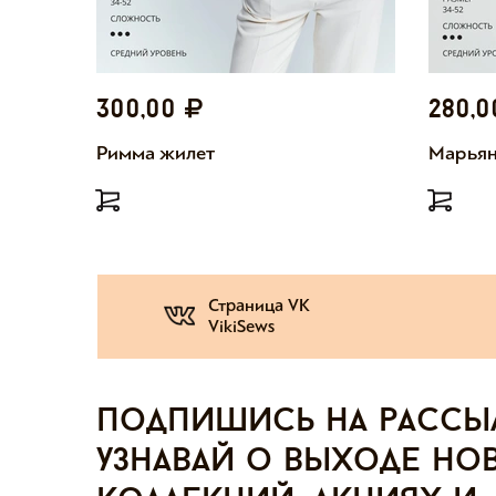
300,00
280,
Римма жилет
Марьян
Страница VK
VikiSews
Подпишись на рассы
узнавай о выходе но