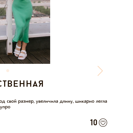
ственная
од свой размер, увеличила длину, шикарно легла
купро
10