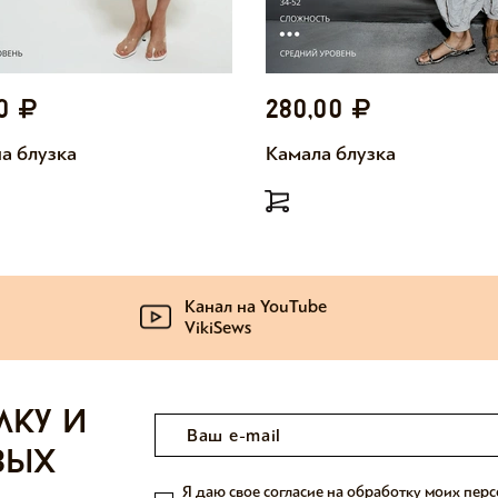
00
280,00
а блузка
Камала блузка
Канал на YouTube
VikiSews
лку и
вых
Я даю свое согласие на обработку моих пер