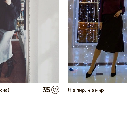
35
сна)
И в пир, и в мир