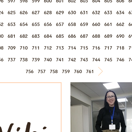
96
597
598
599
600
601
602
603
604
605
606
6
24
625
626
627
628
629
630
631
632
633
634
6
52
653
654
655
656
657
658
659
660
661
662
6
80
681
682
683
684
685
686
687
688
689
690
6
08
709
710
711
712
713
714
715
716
717
718
7
36
737
738
739
740
741
742
743
744
745
746
7
756
757
758
759
760
761