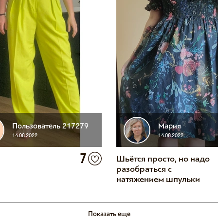
Пользователь 217279
Мария
14.08.2022
14.08.2022
7
Шьётся просто, но надо
разобраться с
натяжением шпульки
Показать еще