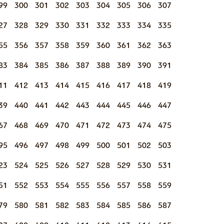
99
300
301
302
303
304
305
306
307
27
328
329
330
331
332
333
334
335
55
356
357
358
359
360
361
362
363
83
384
385
386
387
388
389
390
391
11
412
413
414
415
416
417
418
419
39
440
441
442
443
444
445
446
447
67
468
469
470
471
472
473
474
475
95
496
497
498
499
500
501
502
503
23
524
525
526
527
528
529
530
531
51
552
553
554
555
556
557
558
559
79
580
581
582
583
584
585
586
587