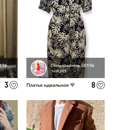
8196
Пользователь 58196
14.08.2022
3
8
Платье идеальное 🌹