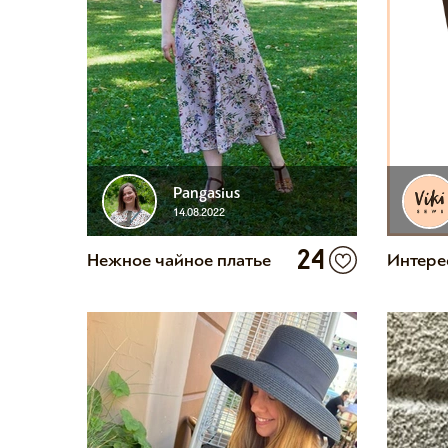
Pangasius
14.08.2022
24
Нежное чайное платье
Интере