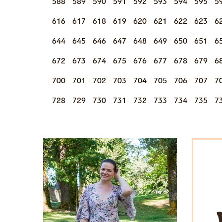
588
589
590
591
592
593
594
595
5
616
617
618
619
620
621
622
623
6
644
645
646
647
648
649
650
651
6
672
673
674
675
676
677
678
679
6
700
701
702
703
704
705
706
707
7
728
729
730
731
732
733
734
735
7