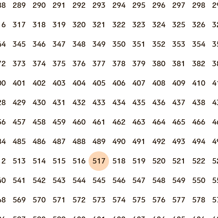
88
289
290
291
292
293
294
295
296
297
298
2
16
317
318
319
320
321
322
323
324
325
326
3
44
345
346
347
348
349
350
351
352
353
354
3
72
373
374
375
376
377
378
379
380
381
382
3
00
401
402
403
404
405
406
407
408
409
410
4
28
429
430
431
432
433
434
435
436
437
438
4
56
457
458
459
460
461
462
463
464
465
466
4
84
485
486
487
488
489
490
491
492
493
494
4
12
513
514
515
516
517
518
519
520
521
522
5
40
541
542
543
544
545
546
547
548
549
550
5
68
569
570
571
572
573
574
575
576
577
578
5