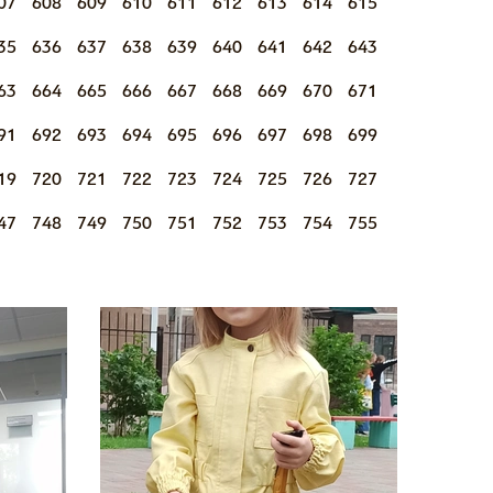
07
608
609
610
611
612
613
614
615
35
636
637
638
639
640
641
642
643
63
664
665
666
667
668
669
670
671
91
692
693
694
695
696
697
698
699
19
720
721
722
723
724
725
726
727
47
748
749
750
751
752
753
754
755