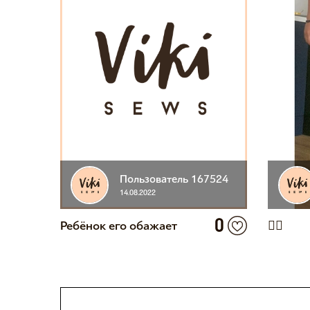
Пользователь 167524
14.08.2022
0
Ребёнок его обажает
👍🏻