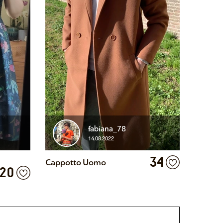
fabiana_78
14.08.2022
34
Cappotto Uomo
20