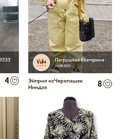
19333
Патрушева Екатерина
14.08.2022
4
Эйприл из Черепашек
8
Ниндзя