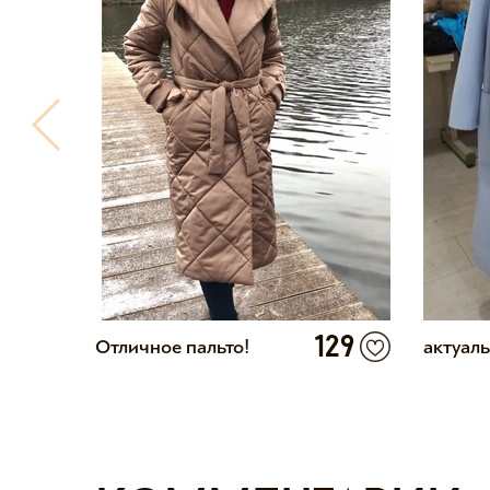
18
129
Отличное пальто!
актуал