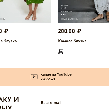
00
280,00
а блузка
Камала блузка
Канал на YouTube
VikiSews
лку и
вых