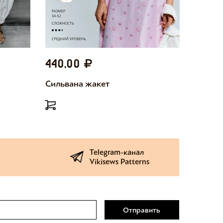
440,00
440,
Сильвана жакет
Милетт
Telegram-канал
Vikisews Patterns
Отправить