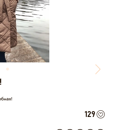
!
обная!
129