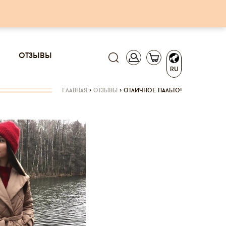
отзывы
RU
главная
>
отзывы
>
отличное пальто!