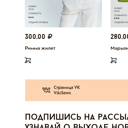
300,00
280,
Римма жилет
Марьян
Страница VK
VikiSews
Подпишись на рассы
узнавай о выходе но