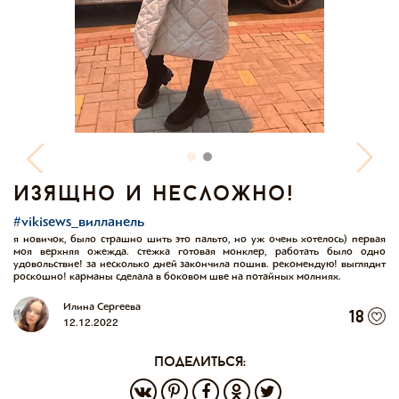
изящно и несложно!
#vikisews_вилланель
я новичок, было страшно шить это пальто, но уж очень хотелось) первая
моя верхняя ожежда. стежка готовая монклер, работать было одно
удовольствие! за несколько дней закончила пошив. рекомендую! выглядит
роскошно! карманы сделала в боковом шве на потайных молниях.
Илина Сергеева
18
12.12.2022
поделиться: