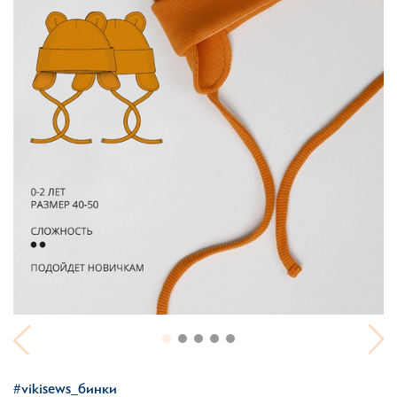
#vikisews_бинки