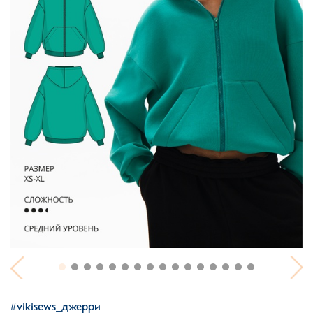
#vikisews_джерри