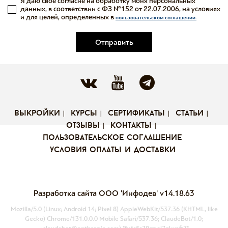
Я даю свое согласие на обработку моих персональных
данных, в соответствии с ФЗ №152 от 22.07.2006, на условиях
и для целей, определенных в
пользовательском соглашении.
Отправить
выкройки
курсы
сертификаты
статьи
отзывы
контакты
пользовательское соглашение
условия оплаты и доставки
Разработка сайта ООО 'Инфодев'
v14.18.63
Mozilla/5.0 (Linux; Android 14; Pixel 8) AppleWebKit/537.36 (KHTML, like
Gecko) Chrome/131.0.0.0 Mobile Safari/537.36; ClaudeBot/1.0;