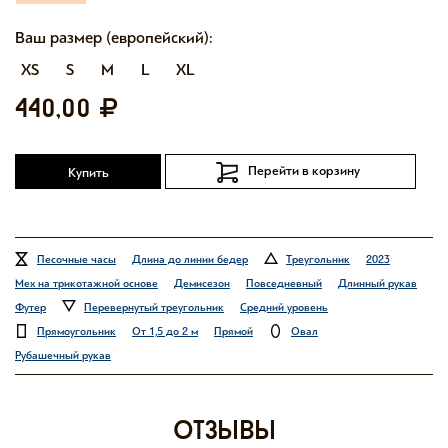
Ваш размер (европейский):
XS
S
M
L
XL
440,00
Перейти в корзину
Купить
Песочные часы
Длина до линии бедер
Треугольник
2023
Мех на трикотажной основе
Демисезон
Повседневный
Длинный рукав
Футер
Перевернутый треугольник
Средний уровень
Прямоугольник
От 1,5 до 2 м
Прямой
Овал
Рубашечный рукав
отзывы