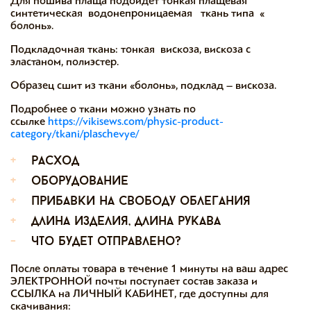
Для пошива плаща подойдет тонкая плащевая
синтетическая водонепроницаемая ткань типа «
болонь».
Подкладочная ткань: тонкая вискоза, вискоза с
эластаном, полиэстер.
Образец сшит из ткани «болонь», подклад – вискоза.
Подробнее о ткани можно узнать по
ссылке
https://vikisews.com/physic-product-
category/tkani/plaschevye/
+
расход
+
оборудование
+
прибавки на свободу облегания
+
длина изделия, длина рукава
-
что будет отправлено?
После оплаты товара в течение 1 минуты на ваш адрес
ЭЛЕКТРОННОЙ почты поступает состав заказа и
ССЫЛКА на ЛИЧНЫЙ КАБИНЕТ, где доступны для
скачивания: