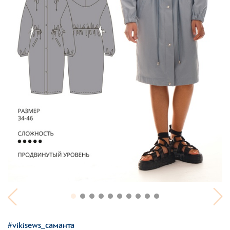
#vikisews_саманта