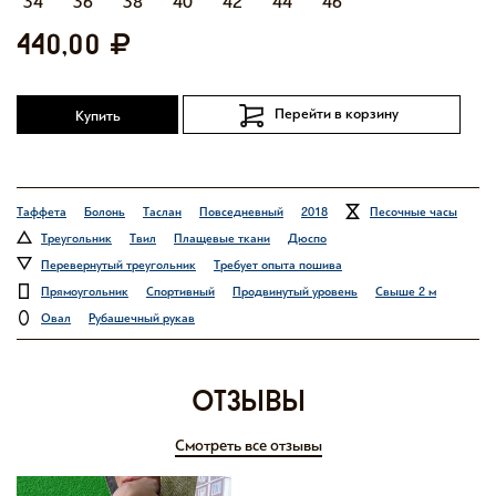
34
36
38
40
42
44
46
440,00
Перейти в корзину
Купить
Таффета
Болонь
Таслан
Повседневный
2018
Песочные часы
Треугольник
Твил
Плащевые ткани
Дюспо
Перевернутый треугольник
Требует опыта пошива
Прямоугольник
Спортивный
Продвинутый уровень
Свыше 2 м
Овал
Рубашечный рукав
отзывы
Смотреть все отзывы