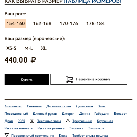
КАК ВЫБРАТЬ РАЗМЕР
(ТАБЛИЦА РАЗМЕРОВ)
Ваш рост:
154-160
162-168
170-176
178-184
Ваш размер (европейский):
XS-S
M-L
XL
440,00
Перейти в корзину
Купить
Альполюкс
Синтепон
До линии талии
Демисезон
Зима
Повседневный
Длинный рукав
Джерси
Деним
Габардин
Вельвет
Драп
2025
Песочные часы
Треугольник
Курточная
Рукав на манжете
Рукав на резинке
Экокожа
Экозамша
Перевернутый треугольник
Кожа
Требует опыта пошива