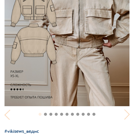
#vikisews_ведис