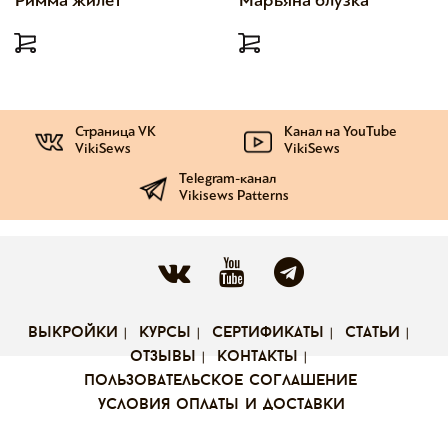
Римма жилет
Марьяна блузка
Страница VK
Канал на YouTube
VikiSews
VikiSews
Telegram-канал
Vikisews Patterns
выкройки
курсы
сертификаты
статьи
отзывы
контакты
пользовательское соглашение
условия оплаты и доставки