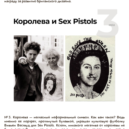
награду за развитие британского дизайна.
№3. Королева — негласный неформальный символ. Как вам такое? Ведь
именно ее портрет, протянутый булавкой, украшал культовую футболку
Вивьен Вествуд для Sex Pistols. Кстати, никакого негатива от королевы не