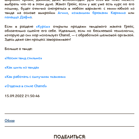
выбрать что-то в этом духе. Жакет Грейс, если у вас уже есть курс по его
пошиву, будет отлично смотреться в любом варианте: с мини-юбкой из
твида на основе выкройки
Агния
,
кожаными
брюками Кармина
или
палаццо Дафна
.
Если в разделе
«Курсы»
открыты продажи твидового жакета Грейс,
обязательно сшейте его себе. Идеально, если по бесклеевой технологии,
которую до сих пор использует Chanel, — с обработкой шелковой органзой.
Здесь даже сам процесс завораживает!
Больше о твиде:
«Носим твид стильно»
«Как шить из твида»
«Как работать с сыпучими тканями»
«Отделка в стиле Chanel»
15.09.2022 21:50:46
Обзор
поделиться: