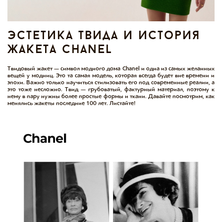
эстетика твида и история
жакета chanel
Твидовый жакет — символ модного дома Chanel и одна из самых желанных
вещей у модниц. Это та самая модель, которая всегда будет вне времени и
эпохи. Важно только научиться стилизовать его под современные реалии, а
это тоже несложно. Твид — грубоватый, фактурный материал, поэтому к
нему в пару нужны более простые формы и ткани. Давайте посмотрим, как
менялись жакеты последние 100 лет. Листайте!