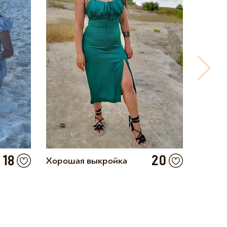
18
20
Хорошая выкройка
100% л