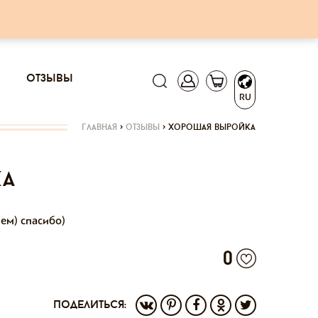
отзывы
RU
главная
>
отзывы
>
хорошая выройка
ка
ем) спасибо)
0
поделиться: