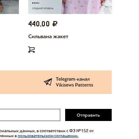
440,00
440,
Сильвана жакет
Милетт
Telegram-канал
Vikisews Patterns
Отправить
сональных данных, в соответствии с ФЗ №152 от
еленных в
пользовательском соглашении.