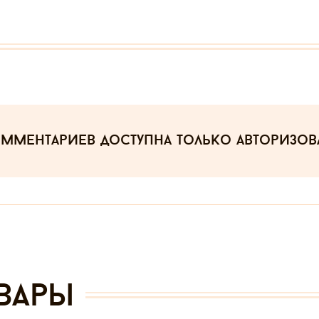
омментариев
доступна только авторизо
вары