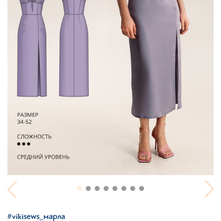
#vikisews_марла