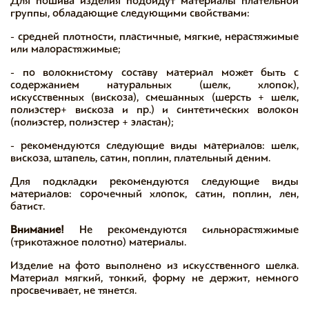
Для пошива изделия подойдут материалы плательной
группы, обладающие следующими свойствами:
- средней плотности, пластичные, мягкие, нерастяжимые
или малорастяжимые;
- по волокнистому составу материал может быть с
содержанием натуральных (шелк, хлопок),
искусственных (вискоза), смешанных (шерсть + шелк,
полиэстер+ вискоза и пр.) и синтетических волокон
(полиэстер, полиэстер + эластан);
- рекомендуются следующие виды материалов: шелк,
вискоза, штапель, сатин, поплин, плательный деним.
Для подкладки рекомендуются следующие виды
материалов: сорочечный хлопок, сатин, поплин, лен,
батист.
Внимание!
Не рекомендуются сильнорастяжимые
(трикотажное полотно) материалы.
Изделие на фото выполнено из искусственного шелка.
Материал мягкий, тонкий, форму не держит, немного
просвечивает, не тянется.