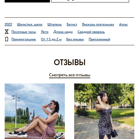
2022
Шелк/иск. шелк
Штапель
Батист
Вискоза плательная
Атлас
Песочные часы
Лето
Длина миди
Средний уровень
Прямоугольник
От 1,5 до 2 м
Без рукава
Приталенный
отзывы
Смотреть все отзывы