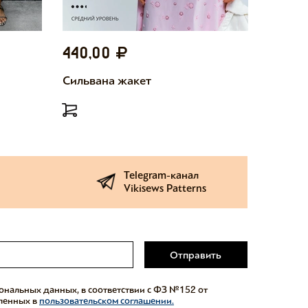
440,00
440,
Сильвана жакет
Милетт
Telegram-канал
Vikisews Patterns
Отправить
сональных данных, в соответствии с ФЗ №152 от
еленных в
пользовательском соглашении.