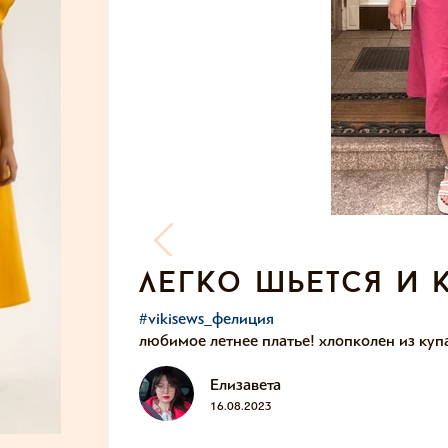
легко шьется и 
#vikisews_фелиция
любимое летнее платье! хлопколен из куп
Елизавета
16.08.2023