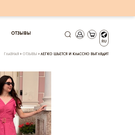
отзывы
RU
главная
>
отзывы
>
легко шьется и классно выглядит