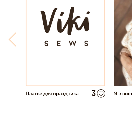
9
3
Платье для праздника
Я в вос