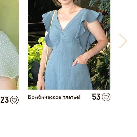
53
Бомбическое платье!
Красив
23
функци