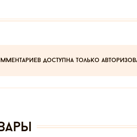
омментариев
доступна только авторизо
вары