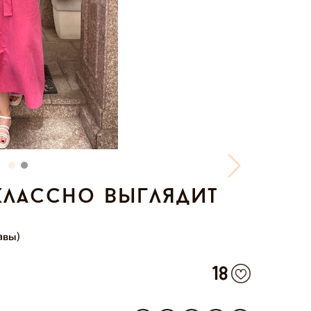
классно выглядит
авы)
18