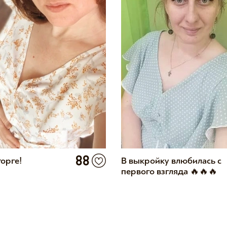
88
торге!
В выкройку влюбилась с
первого взгляда 🔥🔥🔥