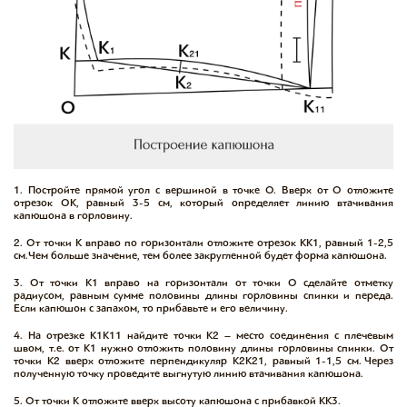
1. Постройте прямой угол с вершиной в точке О. Вверх от О отложите
отрезок ОК, равный 3-5 см, который определяет линию втачивания
капюшона в горловину.
2. От точки К вправо по горизонтали отложите отрезок КК1, равный 1-2,5
см. Чем больше значение, тем более закругленной будет форма капюшона.
3. От точки К1 вправо на горизонтали от точки О сделайте отметку
радиусом, равным сумме половины длины горловины спинки и переда.
Если капюшон с запахом, то прибавьте и его величину.
4. На отрезке К1К11 найдите точки К2 – место соединения с плечевым
швом, т.е. от К1 нужно отложить половину длины горловины спинки. От
точки К2 вверх отложите перпендикуляр К2К21, равный 1-1,5 см. Через
полученную точку проведите выгнутую линию втачивания капюшона.
5. От точки К отложите вверх высоту капюшона с прибавкой КК3.