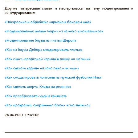
Другие интересные статьи и мастер-классы на тему моделирования и
конструирования:
«Построение и обработка кармана в боковом шве»
«Моделирование платья Глория из летнего в коктейльное»
«Моделирование блузы из платья Шерон»
«Как из блузы Дебора смоделировать платье»
«Как сшить прорезной карман в рамку на молнии»
«Как сделать карман на толстовке или худи»
«Как смоделировать лонгслив из мужской футболки Ник»
«Как сделать шорты Клоди на резинке»
«Как преобразовать худи в свитшот»
«Как превратить спортивные брюки в элегантные»
24.06.2021 19:41:02