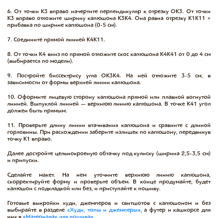
6. От точки К3 вправо начертите перпендикуляр к отрезку ОК3. От точки
К3 вправо отложите ширину капюшона К3К4. Она равна отрезку К1К11 +
прибавка по ширине капюшона (0-5 см).
7. Соедините прямой линией К4К11.
8. От точки К4 вниз по прямой отложите скос капюшона К4К41 от 0 до 4 см
(выбирается по модели).
9. Постройте биссектрису угла ОК3К4. На ней отложите 3-5 см, в
зависимости от формы верхней линии капюшона.
10. Оформите лицевую сторону капюшона прямой или плавной вогнутой
линией. Выпуклой линией — верхнюю линию капюшона. В точке К41 угол
должен быть прямым.
11. Проверьте длину линии втачивания капюшона и сравните с длиной
горловины. При расхождении заберите излишек по капюшону, передвинув
точку К1 вправо.
Далее достройте цельнокроеную обтачку под кулиску (ширина 2,5-3,5 см)
и припуски.
Сделайте макет. На нем уточните верхнюю линию капюшона,
скорректируйте форму и проверьте объем. В конце продумайте, будет
капюшон с подкладкой или без, и приступайте к пошиву.
Готовые выкройки худи, джемперов и свитшотов с капюшоном и без
выбирайте в разделе
«Худи, топы и джемперы»
, а футер и кашкорсе для
них в
«Материалах для пошива»
.